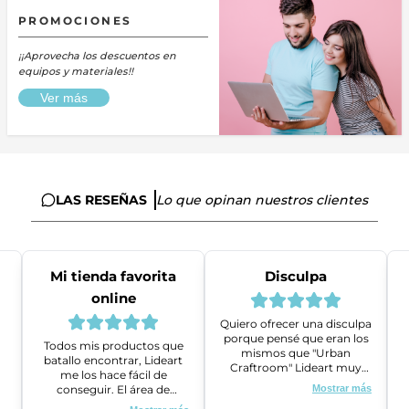
PROMOCIONES
¡¡Aprovecha los descuentos en
equipos y materiales!!
Ver más
LAS RESEÑAS
Lo que opinan nuestros clientes
Mi tienda favorita
Disculpa
online
Quiero ofrecer una disculpa
porque pensé que eran los
Todos mis productos que
mismos que "Urban
batallo encontrar, Lideart
Craftroom" Lideart muy
me los hace fácil de
amables me ayudaron a
conseguir. El área de
Mostrar más
gestionar un problema que
ventas es super amable y