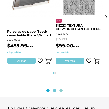
-62%
-20
SIZZIX TEXTURA
CO
COSMOPOLITAN GOLDEN
RE
Pulseras de papel Tyvek
RINGS S.PARK 666700
QU
4426-1610
441
desechable Plata 3/4´´ x 10
´´
$259.90
$18
3600-9055
$459.99
$99.00
$
MXN
MXN
Disponible
Disponible
Ag
Ver más
Ver más
Página 1
Página 2
En Lideart creemos que crear es más que un