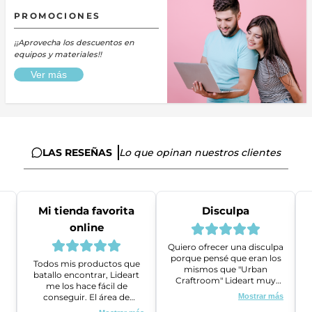
PROMOCIONES
¡¡Aprovecha los descuentos en
equipos y materiales!!
Ver más
LAS RESEÑAS
Lo que opinan nuestros clientes
Mi tienda favorita
Disculpa
online
Quiero ofrecer una disculpa
porque pensé que eran los
Todos mis productos que
mismos que "Urban
batallo encontrar, Lideart
Craftroom" Lideart muy
me los hace fácil de
amables me ayudaron a
conseguir. El área de
Mostrar más
gestionar un problema que
ventas es super amable y