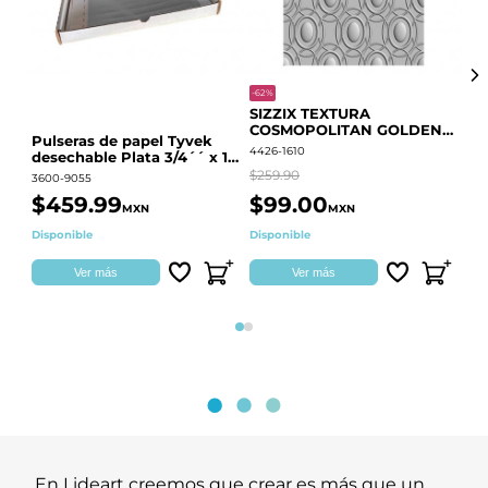
-62%
-20
SIZZIX TEXTURA
CO
COSMOPOLITAN GOLDEN
RE
Pulseras de papel Tyvek
RINGS S.PARK 666700
QU
4426-1610
441
desechable Plata 3/4´´ x 10
´´
$259.90
$18
3600-9055
$459.99
$99.00
$
MXN
MXN
Disponible
Disponible
Ag
Ver más
Ver más
Página 1
Página 2
En Lideart creemos que crear es más que un