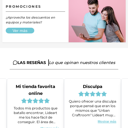
PROMOCIONES
¡¡Aprovecha los descuentos en
equipos y materiales!!
Ver más
LAS RESEÑAS
Lo que opinan nuestros clientes
Mi tienda favorita
Disculpa
online
Quiero ofrecer una disculpa
porque pensé que eran los
Todos mis productos que
mismos que "Urban
batallo encontrar, Lideart
Craftroom" Lideart muy
me los hace fácil de
amables me ayudaron a
conseguir. El área de
Mostrar más
gestionar un problema que
ventas es super amable y