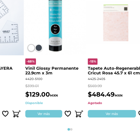
-68%
-15%
AYERA
Vinil Glossy Permanente
Tapete Auto-Regenerab
22.9cm x 3m
Cricut Rosa 45.7 x 61 cm
2004713
4420-5100
4425-2405
$399.01
$569.99
$129.00
$484.49
MXN
MXN
Disponible
Agotado
Ver más
Ver más
Página 1
Página 2