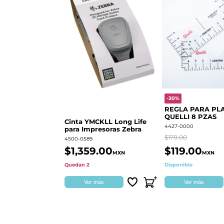
-30%
REGLA PARA PL
QUELLI 8 PZAS
Cinta YMCKLL Long Life
4427-0000
para Impresoras Zebra
$170.00
4500-0589
$1,359.00
$119.00
MXN
MXN
Quedan 2
Disponible
Ver más
Ver más