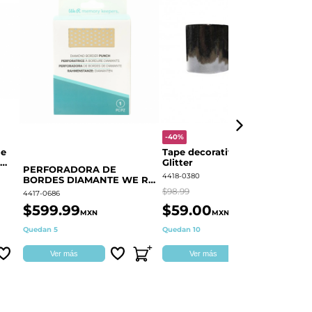
-40%
-
le
Tape decorativo Negro
P
Glitter
BORDE
PERFORADORA DE
F
4418-0380
44
BORDES DIAMANTE WE R
60000373
$98.99
$3
4417-0686
$599.99
$59.00
$
MXN
MXN
Quedan 5
Quedan 10
Di
Ver más
Ver más