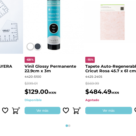
-68%
-15%
AYERA
Vinil Glossy Permanente
Tapete Auto-Regenerab
22.9cm x 3m
Cricut Rosa 45.7 x 61 cm
2004713
4420-5100
4425-2405
$399.01
$569.99
$129.00
$484.49
MXN
MXN
Disponible
Agotado
Ver más
Ver más
Página 1
Página 2