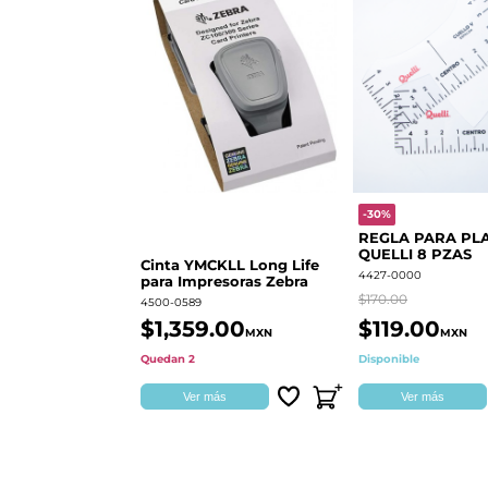
-30%
REGLA PARA PL
QUELLI 8 PZAS
Cinta YMCKLL Long Life
4427-0000
para Impresoras Zebra
$170.00
4500-0589
$1,359.00
$119.00
MXN
MXN
Quedan 2
Disponible
Ver más
Ver más