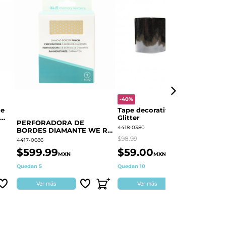
-40%
-
le
Tape decorativo Negro
P
Glitter
BORDE
PERFORADORA DE
F
4418-0380
44
BORDES DIAMANTE WE R
60000373
$98.99
$3
4417-0686
$599.99
$59.00
$
MXN
MXN
Quedan 5
Quedan 10
Di
Ver más
Ver más