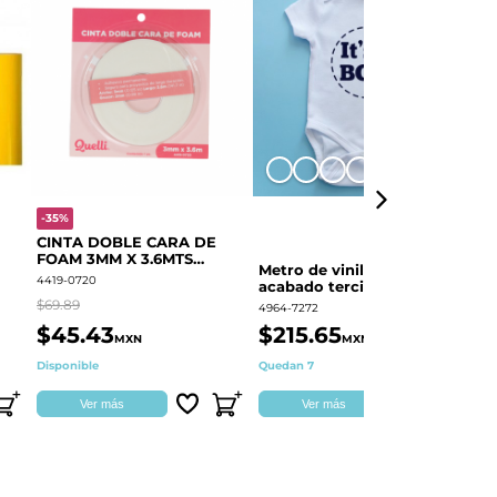
+8
-35%
-
CINTA DOBLE CARA DE
O
FOAM 3MM X 3.6MTS
E
Metro de vinil textil de
QUELLI 1 PIEZA
4419-0720
44
acabado terciopelo
Colortex® Terciopelo
$69.89
$6
4964-7272
$45.43
$215.65
$
MXN
MXN
Disponible
Quedan 7
Di
Ver más
Ver más