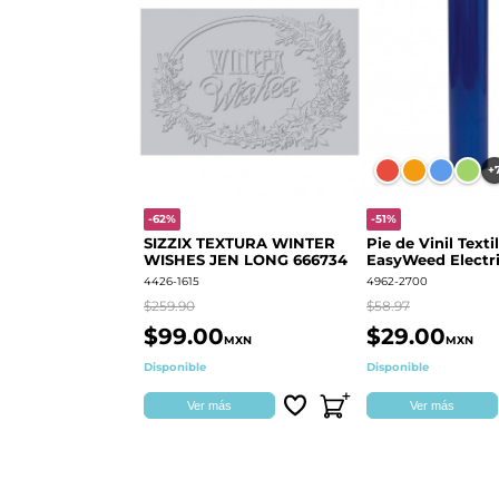
+
-62%
-51%
SIZZIX TEXTURA WINTER
Pie de Vinil Textil
WISHES JEN LONG 666734
EasyWeed Electri
4426-1615
4962-2700
$259.90
$58.97
$99.00
$29.00
MXN
MXN
Disponible
Disponible
Ver más
Ver más