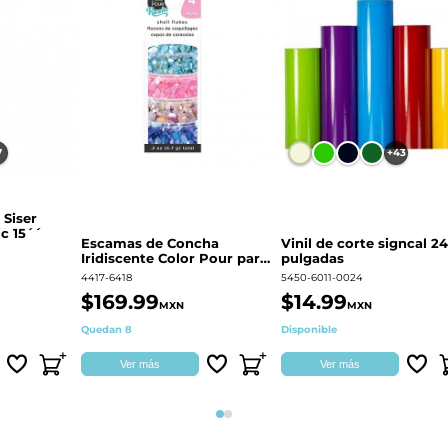
7
+43
 Siser
c 15´´
Escamas de Concha
Vinil de corte signcal 24
Iridiscente Color Pour para
pulgadas
decoración | 359687
4417-6418
5450-6011-0024
$169.99
$14.99
MXN
MXN
Quedan 8
Disponible
Ver más
Ver más
Página 1
Página 2