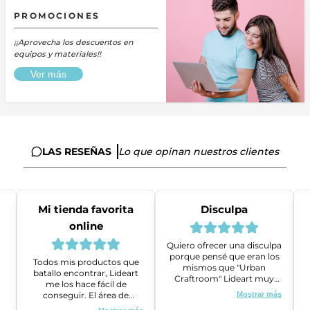
PROMOCIONES
¡¡Aprovecha los descuentos en
equipos y materiales!!
Ver más
LAS RESEÑAS
Lo que opinan nuestros clientes
Mi tienda favorita
Disculpa
online
Quiero ofrecer una disculpa
porque pensé que eran los
Todos mis productos que
mismos que "Urban
batallo encontrar, Lideart
Craftroom" Lideart muy
me los hace fácil de
amables me ayudaron a
conseguir. El área de
Mostrar más
gestionar un problema que
ventas es super amable y