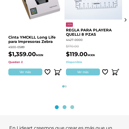
-30%
-68
REGLA PARA PLAYERA
Vi
QUELLI 8 PZAS
22
Cinta YMCKLL Long Life
4427-0000
442
para Impresoras Zebra
$170.00
$39
4500-0589
$1,359.00
$119.00
$
MXN
MXN
Quedan 2
Disponible
Dis
Ver más
Ver más
Página 1
Página 2
En Lideart creemos que crear es más que un