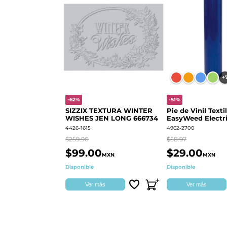
+
-62%
-51%
SIZZIX TEXTURA WINTER
Pie de Vinil Textil
WISHES JEN LONG 666734
EasyWeed Electri
4426-1615
4962-2700
$259.90
$58.97
$99.00
$29.00
MXN
MXN
Disponible
Disponible
Ver más
Ver más