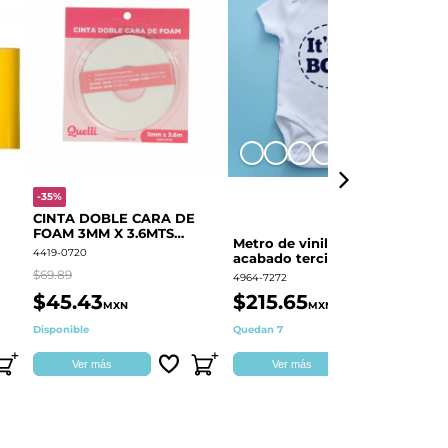
+8
-35%
-
CINTA DOBLE CARA DE
O
FOAM 3MM X 3.6MTS
E
Metro de vinil textil de
QUELLI 1 PIEZA
4419-0720
44
acabado terciopelo
Colortex® Terciopelo
$69.89
$6
4964-7272
$45.43
$215.65
$
MXN
MXN
Disponible
Quedan 7
Di
Ver más
Ver más