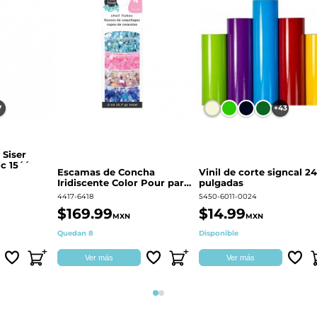
7
+43
 Siser
c 15´´
Escamas de Concha
Vinil de corte signcal 24
Iridiscente Color Pour para
pulgadas
decoración | 359687
4417-6418
5450-6011-0024
$169.99
$14.99
MXN
MXN
Quedan 8
Disponible
Ver más
Ver más
Página 1
Página 2