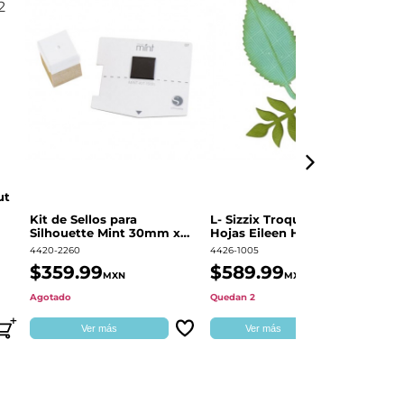
ut
Kit de Sellos para
L- Sizzix Troquel Grueso
Pl
Silhouette Mint 30mm x
Hojas Eileen Hull | 661111
Sw
60mm
4420-2260
4426-1005
49
$359.99
$589.99
$
MXN
MXN
Agotado
Quedan 2
Qu
Ver más
Ver más