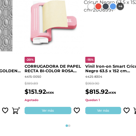
+4
-20%
-15%
CORRUGADORA DE PAPEL
Vinil Iron-on Smart Cric
 GOLDEN
RECTA BI-COLOR ROSA
Negro 63.5 x 152 cm
666700
QUELLI
2008991
4415-0050
4425-8304
$189.89
$959.90
$151.92
$815.92
MXN
MXN
Agotado
Quedan 1
Ver más
Ver más
Página 1
Página 2