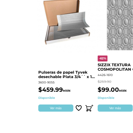
-62%
SIZZIX TEXTURA
COSMOPOLITAN
Pulseras de papel Tyvek
RINGS S.PARK 
4426-1610
desechable Plata 3/4´´ x 10
´´
$259.90
3600-9055
$459.99
$99.00
MXN
MXN
Disponible
Disponible
Ver más
Ver más