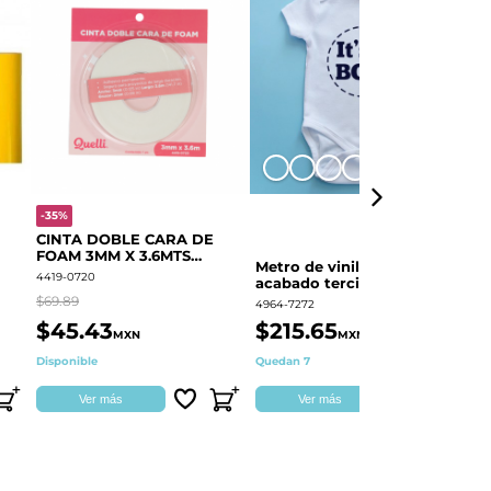
+8
-35%
-
CINTA DOBLE CARA DE
O
FOAM 3MM X 3.6MTS
E
Metro de vinil textil de
QUELLI 1 PIEZA
4419-0720
44
acabado terciopelo
Colortex® Terciopelo
$69.89
$6
4964-7272
$45.43
$215.65
$
MXN
MXN
Disponible
Quedan 7
Di
Ver más
Ver más