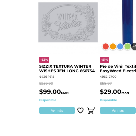
+
-62%
-51%
SIZZIX TEXTURA WINTER
Pie de Vinil Textil
WISHES JEN LONG 666734
EasyWeed Electri
4426-1615
4962-2700
$259.90
$58.97
$99.00
$29.00
MXN
MXN
Disponible
Disponible
Ver más
Ver más