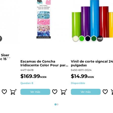
7
+43
 Siser
c 15´´
Escamas de Concha
Vinil de corte signcal 24
Iridiscente Color Pour para
pulgadas
decoración | 359687
4417-6418
5450-6011-0024
$169.99
$14.99
MXN
MXN
Quedan 8
Disponible
Ver más
Ver más
Página 1
Página 2