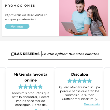
PROMOCIONES
¡¡Aprovecha los descuentos en
equipos y materiales!!
Ver más
LAS RESEÑAS
Lo que opinan nuestros clientes
Mi tienda favorita
Disculpa
online
Quiero ofrecer una disculpa
porque pensé que eran los
Todos mis productos que
mismos que "Urban
batallo encontrar, Lideart
Craftroom" Lideart muy
me los hace fácil de
amables me ayudaron a
conseguir. El área de
Mostrar más
gestionar un problema que
ventas es super amable y