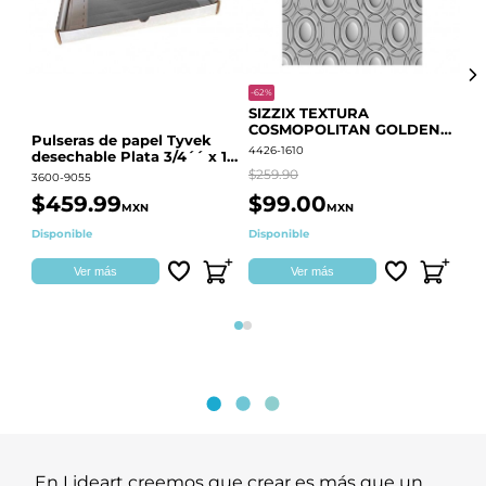
-62%
-20
SIZZIX TEXTURA
CO
COSMOPOLITAN GOLDEN
RE
Pulseras de papel Tyvek
RINGS S.PARK 666700
QU
4426-1610
441
desechable Plata 3/4´´ x 10
´´
$259.90
$18
3600-9055
$459.99
$99.00
$
MXN
MXN
Disponible
Disponible
Ag
Ver más
Ver más
Página 1
Página 2
En Lideart creemos que crear es más que un