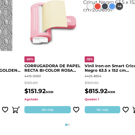
+4
-20%
-15%
CORRUGADORA DE PAPEL
Vinil Iron-on Smart Cric
 GOLDEN
RECTA BI-COLOR ROSA
Negro 63.5 x 152 cm
666700
QUELLI
2008991
4415-0050
4425-8304
$189.89
$959.90
$151.92
$815.92
MXN
MXN
Agotado
Quedan 1
Ver más
Ver más
Página 1
Página 2