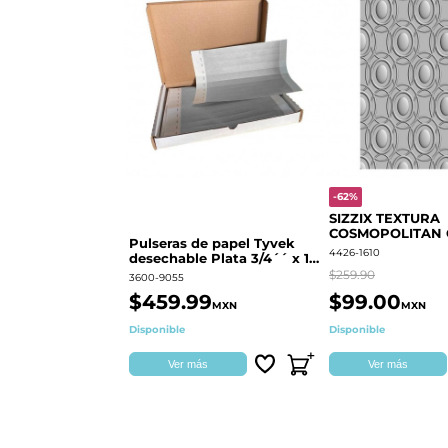
-62%
SIZZIX TEXTURA
COSMOPOLITAN
Pulseras de papel Tyvek
RINGS S.PARK 
4426-1610
desechable Plata 3/4´´ x 10
´´
$259.90
3600-9055
$459.99
$99.00
MXN
MXN
Disponible
Disponible
Ver más
Ver más