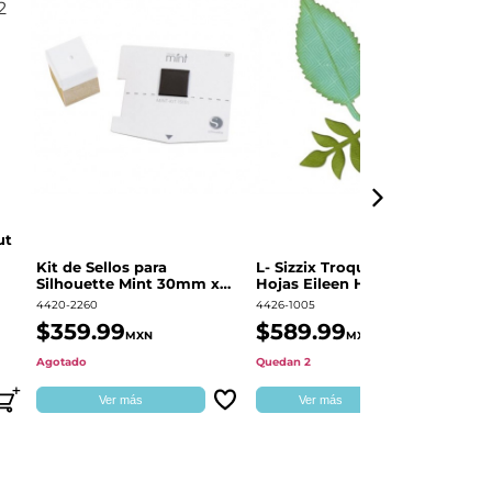
ut
Kit de Sellos para
L- Sizzix Troquel Grueso
Pl
Silhouette Mint 30mm x
Hojas Eileen Hull | 661111
Sw
60mm
4420-2260
4426-1005
49
$359.99
$589.99
$
MXN
MXN
Agotado
Quedan 2
Qu
Ver más
Ver más