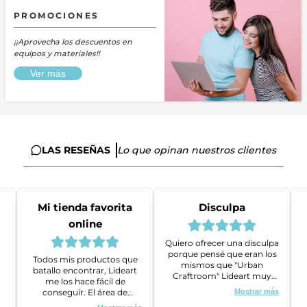
PROMOCIONES
¡¡Aprovecha los descuentos en
equipos y materiales!!
Ver más
LAS RESEÑAS
Lo que opinan nuestros clientes
Mi tienda favorita
Disculpa
online
Quiero ofrecer una disculpa
porque pensé que eran los
Todos mis productos que
mismos que "Urban
batallo encontrar, Lideart
Craftroom" Lideart muy
me los hace fácil de
amables me ayudaron a
conseguir. El área de
Mostrar más
gestionar un problema que
ventas es super amable y