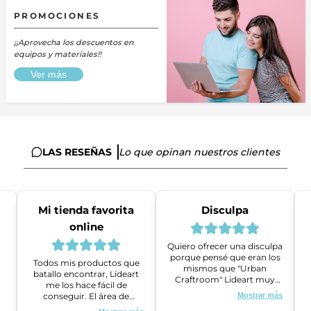
PROMOCIONES
¡¡Aprovecha los descuentos en
equipos y materiales!!
Ver más
LAS RESEÑAS
Lo que opinan nuestros clientes
Mi tienda favorita
Disculpa
online
Quiero ofrecer una disculpa
porque pensé que eran los
Todos mis productos que
mismos que "Urban
batallo encontrar, Lideart
Craftroom" Lideart muy
me los hace fácil de
amables me ayudaron a
conseguir. El área de
Mostrar más
gestionar un problema que
ventas es super amable y