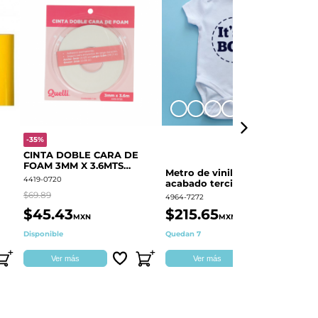
+8
-35%
-
CINTA DOBLE CARA DE
O
FOAM 3MM X 3.6MTS
E
Metro de vinil textil de
QUELLI 1 PIEZA
4419-0720
44
acabado terciopelo
Colortex® Terciopelo
$69.89
$6
4964-7272
$45.43
$215.65
$
MXN
MXN
Disponible
Quedan 7
Di
Ver más
Ver más