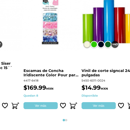
7
+43
 Siser
c 15´´
Escamas de Concha
Vinil de corte signcal 24
Iridiscente Color Pour para
pulgadas
decoración | 359687
4417-6418
5450-6011-0024
$169.99
$14.99
MXN
MXN
Quedan 8
Disponible
Ver más
Ver más
Página 1
Página 2