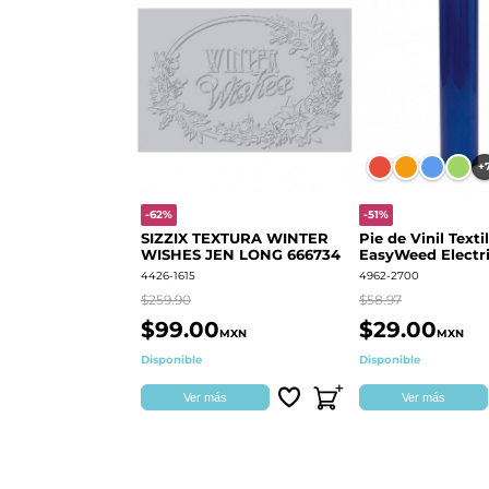
+
-62%
-51%
SIZZIX TEXTURA WINTER
Pie de Vinil Textil
WISHES JEN LONG 666734
EasyWeed Electri
4426-1615
4962-2700
$259.90
$58.97
$99.00
$29.00
MXN
MXN
Disponible
Disponible
Ver más
Ver más