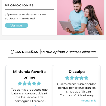
PROMOCIONES
¡¡Aprovecha los descuentos en
equipos y materiales!!
Ver más
LAS RESEÑAS
Lo que opinan nuestros clientes
Mi tienda favorita
Disculpa
online
Quiero ofrecer una disculpa
porque pensé que eran los
Todos mis productos que
mismos que "Urban
batallo encontrar, Lideart
Craftroom" Lideart muy
me los hace fácil de
amables me ayudaron a
conseguir. El área de
Mostrar más
gestionar un problema que
ventas es super amable y