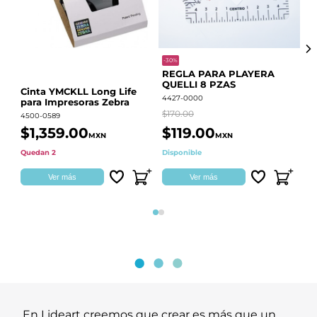
-30%
-68
REGLA PARA PLAYERA
Vi
QUELLI 8 PZAS
22
Cinta YMCKLL Long Life
4427-0000
442
para Impresoras Zebra
$170.00
$39
4500-0589
$1,359.00
$119.00
$
MXN
MXN
Quedan 2
Disponible
Dis
Ver más
Ver más
Página 1
Página 2
En Lideart creemos que crear es más que un