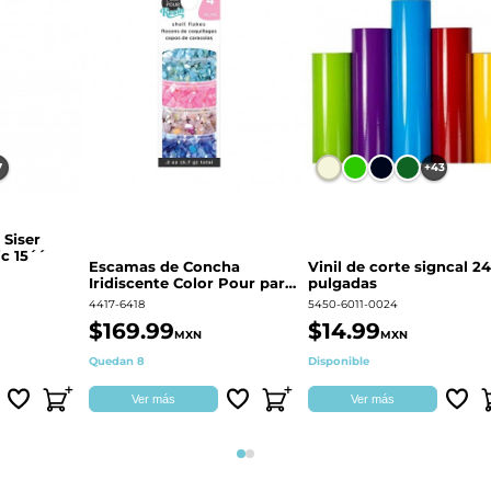
7
+43
 Siser
c 15´´
Escamas de Concha
Vinil de corte signcal 24
Iridiscente Color Pour para
pulgadas
decoración | 359687
4417-6418
5450-6011-0024
$169.99
$14.99
MXN
MXN
Quedan 8
Disponible
Ver más
Ver más
Página 1
Página 2