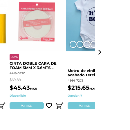
+8
-35%
-
CINTA DOBLE CARA DE
O
FOAM 3MM X 3.6MTS
E
Metro de vinil textil de
QUELLI 1 PIEZA
4419-0720
44
acabado terciopelo
Colortex® Terciopelo
$69.89
$6
4964-7272
$45.43
$215.65
$
MXN
MXN
Disponible
Quedan 7
Di
Ver más
Ver más