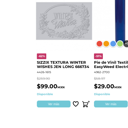
+
-62%
-51%
SIZZIX TEXTURA WINTER
Pie de Vinil Textil
WISHES JEN LONG 666734
EasyWeed Electri
4426-1615
4962-2700
$259.90
$58.97
$99.00
$29.00
MXN
MXN
Disponible
Disponible
Ver más
Ver más