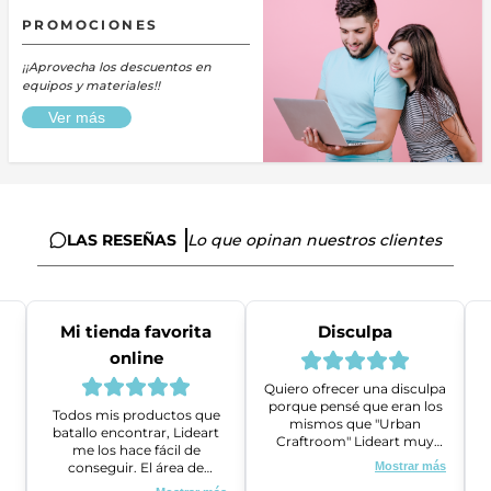
PROMOCIONES
¡¡Aprovecha los descuentos en
equipos y materiales!!
Ver más
LAS RESEÑAS
Lo que opinan nuestros clientes
Mi tienda favorita
Disculpa
online
Quiero ofrecer una disculpa
porque pensé que eran los
Todos mis productos que
mismos que "Urban
batallo encontrar, Lideart
Craftroom" Lideart muy
me los hace fácil de
amables me ayudaron a
conseguir. El área de
Mostrar más
gestionar un problema que
ventas es super amable y