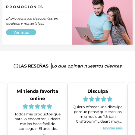
PROMOCIONES
¡¡Aprovecha los descuentos en
equipos y materiales!!
Ver más
LAS RESEÑAS
Lo que opinan nuestros clientes
Mi tienda favorita
Disculpa
online
Quiero ofrecer una disculpa
porque pensé que eran los
Todos mis productos que
mismos que "Urban
batallo encontrar, Lideart
Craftroom" Lideart muy
me los hace fácil de
amables me ayudaron a
conseguir. El área de
Mostrar más
gestionar un problema que
ventas es super amable y