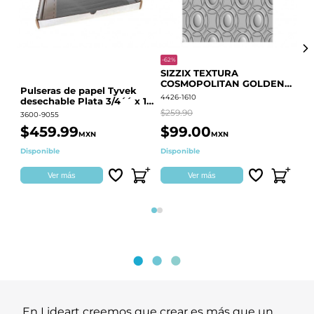
-62%
-20
SIZZIX TEXTURA
CO
COSMOPOLITAN GOLDEN
RE
Pulseras de papel Tyvek
RINGS S.PARK 666700
QU
4426-1610
441
desechable Plata 3/4´´ x 10
´´
$259.90
$18
3600-9055
$459.99
$99.00
$
MXN
MXN
Disponible
Disponible
Ag
Ver más
Ver más
Página 1
Página 2
En Lideart creemos que crear es más que un