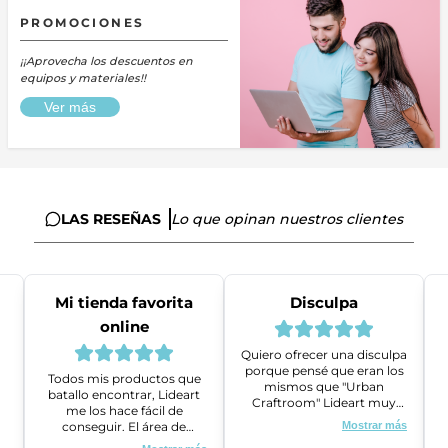
PROMOCIONES
¡¡Aprovecha los descuentos en
equipos y materiales!!
Ver más
LAS RESEÑAS
Lo que opinan nuestros clientes
Mi tienda favorita
Disculpa
online
Quiero ofrecer una disculpa
porque pensé que eran los
Todos mis productos que
mismos que "Urban
batallo encontrar, Lideart
Craftroom" Lideart muy
me los hace fácil de
amables me ayudaron a
conseguir. El área de
Mostrar más
gestionar un problema que
ventas es super amable y