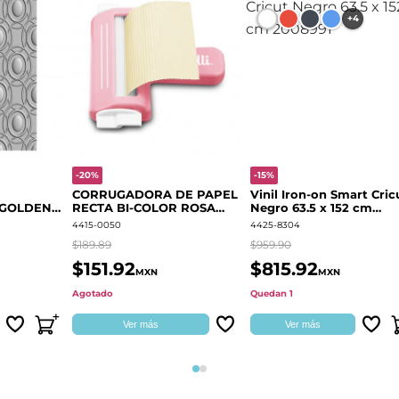
+4
-20%
-15%
CORRUGADORA DE PAPEL
Vinil Iron-on Smart Cric
 GOLDEN
RECTA BI-COLOR ROSA
Negro 63.5 x 152 cm
666700
QUELLI
2008991
4415-0050
4425-8304
$189.89
$959.90
$151.92
$815.92
MXN
MXN
Agotado
Quedan 1
Ver más
Ver más
Página 1
Página 2