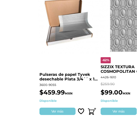
-62%
SIZZIX TEXTURA
COSMOPOLITAN
Pulseras de papel Tyvek
RINGS S.PARK 
4426-1610
desechable Plata 3/4´´ x 10
´´
$259.90
3600-9055
$459.99
$99.00
MXN
MXN
Disponible
Disponible
Ver más
Ver más