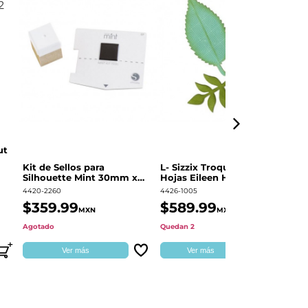
ut
Kit de Sellos para
L- Sizzix Troquel Grueso
Pl
Silhouette Mint 30mm x
Hojas Eileen Hull | 661111
Sw
60mm
4420-2260
4426-1005
49
$359.99
$589.99
$
MXN
MXN
Agotado
Quedan 2
Qu
Ver más
Ver más