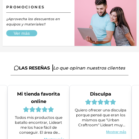
PROMOCIONES
¡¡Aprovecha los descuentos en
equipos y materiales!!
Ver más
LAS RESEÑAS
Lo que opinan nuestros clientes
Mi tienda favorita
Disculpa
online
Quiero ofrecer una disculpa
porque pensé que eran los
Todos mis productos que
mismos que "Urban
batallo encontrar, Lideart
Craftroom" Lideart muy
me los hace fácil de
amables me ayudaron a
conseguir. El área de
Mostrar más
gestionar un problema que
ventas es super amable y