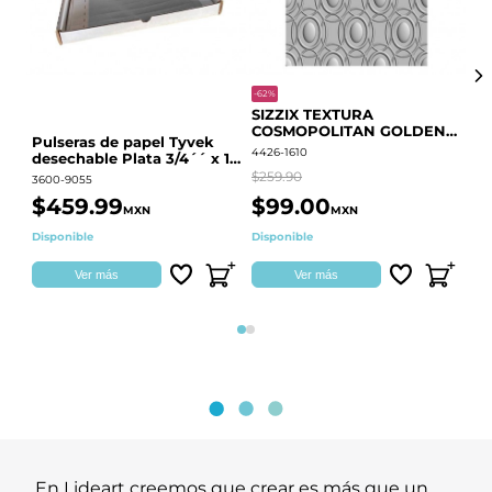
-62%
-20
SIZZIX TEXTURA
CO
COSMOPOLITAN GOLDEN
RE
Pulseras de papel Tyvek
RINGS S.PARK 666700
QU
4426-1610
441
desechable Plata 3/4´´ x 10
´´
$259.90
$18
3600-9055
$459.99
$99.00
$
MXN
MXN
Disponible
Disponible
Ag
Ver más
Ver más
Página 1
Página 2
En Lideart creemos que crear es más que un