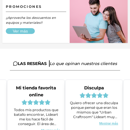
PROMOCIONES
¡¡Aprovecha los descuentos en
equipos y materiales!!
Ver más
LAS RESEÑAS
Lo que opinan nuestros clientes
Mi tienda favorita
Disculpa
online
Quiero ofrecer una disculpa
porque pensé que eran los
Todos mis productos que
mismos que "Urban
batallo encontrar, Lideart
Craftroom" Lideart muy
me los hace fácil de
amables me ayudaron a
conseguir. El área de
Mostrar más
gestionar un problema que
ventas es super amable y