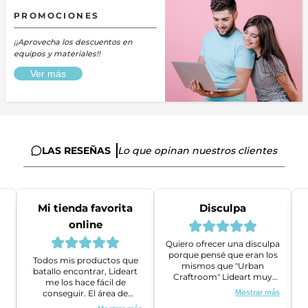
PROMOCIONES
¡¡Aprovecha los descuentos en
equipos y materiales!!
Ver más
LAS RESEÑAS
Lo que opinan nuestros clientes
Mi tienda favorita
Disculpa
online
Quiero ofrecer una disculpa
porque pensé que eran los
Todos mis productos que
mismos que "Urban
batallo encontrar, Lideart
Craftroom" Lideart muy
me los hace fácil de
amables me ayudaron a
conseguir. El área de
Mostrar más
gestionar un problema que
ventas es super amable y