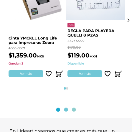
-30%
-68
REGLA PARA PLAYERA
Vi
QUELLI 8 PZAS
22
Cinta YMCKLL Long Life
4427-0000
442
para Impresoras Zebra
$170.00
$39
4500-0589
$1,359.00
$119.00
$
MXN
MXN
Quedan 2
Disponible
Dis
Ver más
Ver más
Página 1
Página 2
En Lideart creemos que crear es más que un