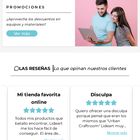
PROMOCIONES
¡¡Aprovecha los descuentos en
equipos y materiales!!
Ver más
LAS RESEÑAS
Lo que opinan nuestros clientes
Mi tienda favorita
Disculpa
online
Quiero ofrecer una disculpa
porque pensé que eran los
Todos mis productos que
mismos que "Urban
batallo encontrar, Lideart
Craftroom" Lideart muy
me los hace fácil de
amables me ayudaron a
conseguir. El área de
Mostrar más
gestionar un problema que
ventas es super amable y