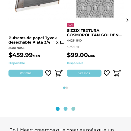
-62%
-20
SIZZIX TEXTURA
CO
COSMOPOLITAN GOLDEN
RE
Pulseras de papel Tyvek
RINGS S.PARK 666700
QU
4426-1610
441
desechable Plata 3/4´´ x 10
´´
$259.90
$18
3600-9055
$459.99
$99.00
$
MXN
MXN
Disponible
Disponible
Ag
Ver más
Ver más
Página 1
Página 2
En Lideart creemos que crear es más que un