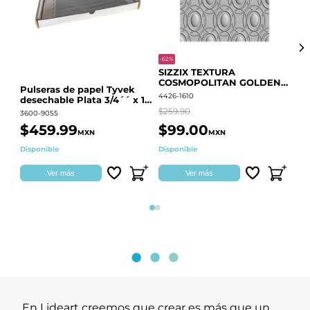
-62%
-20
SIZZIX TEXTURA
CO
COSMOPOLITAN GOLDEN
RE
Pulseras de papel Tyvek
RINGS S.PARK 666700
QU
4426-1610
441
desechable Plata 3/4´´ x 10
´´
$259.90
$18
3600-9055
$459.99
$99.00
$
MXN
MXN
Disponible
Disponible
Ag
Ver más
Ver más
Página 1
Página 2
En Lideart creemos que crear es más que un