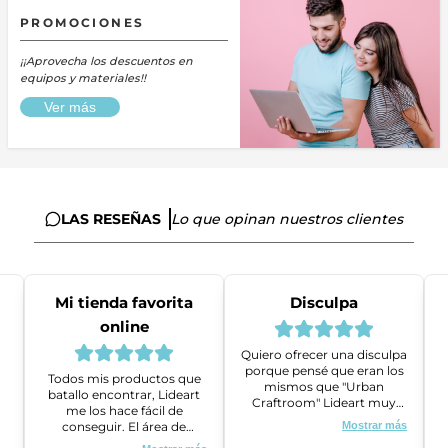
PROMOCIONES
¡¡Aprovecha los descuentos en
equipos y materiales!!
Ver más
LAS RESEÑAS
Lo que opinan nuestros clientes
Mi tienda favorita
Disculpa
online
Quiero ofrecer una disculpa
porque pensé que eran los
Todos mis productos que
mismos que "Urban
batallo encontrar, Lideart
Craftroom" Lideart muy
me los hace fácil de
amables me ayudaron a
conseguir. El área de
Mostrar más
gestionar un problema que
ventas es super amable y