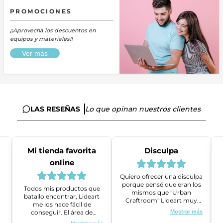
PROMOCIONES
¡¡Aprovecha los descuentos en
equipos y materiales!!
Ver más
LAS RESEÑAS
Lo que opinan nuestros clientes
Mi tienda favorita
Disculpa
online
Quiero ofrecer una disculpa
porque pensé que eran los
Todos mis productos que
mismos que "Urban
batallo encontrar, Lideart
Craftroom" Lideart muy
me los hace fácil de
amables me ayudaron a
conseguir. El área de
Mostrar más
gestionar un problema que
ventas es super amable y