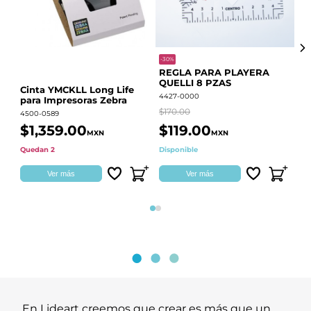
-30%
-68
REGLA PARA PLAYERA
Vi
QUELLI 8 PZAS
22
Cinta YMCKLL Long Life
4427-0000
442
para Impresoras Zebra
$170.00
$39
4500-0589
$1,359.00
$119.00
$
MXN
MXN
Quedan 2
Disponible
Dis
Ver más
Ver más
Página 1
Página 2
En Lideart creemos que crear es más que un