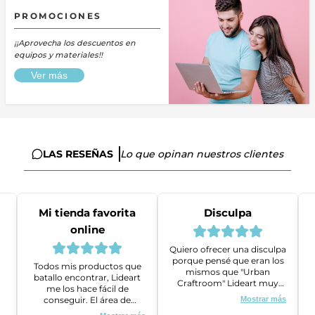
PROMOCIONES
¡¡Aprovecha los descuentos en
equipos y materiales!!
Ver más
LAS RESEÑAS
Lo que opinan nuestros clientes
Mi tienda favorita
Disculpa
online
Quiero ofrecer una disculpa
porque pensé que eran los
Todos mis productos que
mismos que "Urban
batallo encontrar, Lideart
Craftroom" Lideart muy
me los hace fácil de
amables me ayudaron a
conseguir. El área de
Mostrar más
gestionar un problema que
ventas es super amable y