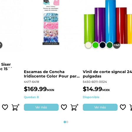
7
+43
 Siser
c 15´´
Escamas de Concha
Vinil de corte signcal 24
Iridiscente Color Pour para
pulgadas
decoración | 359687
4417-6418
5450-6011-0024
$169.99
$14.99
MXN
MXN
Quedan 8
Disponible
Ver más
Ver más
Página 1
Página 2