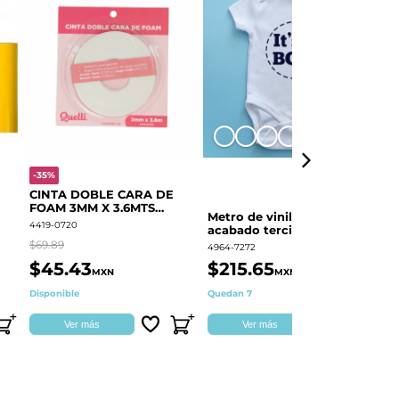
+8
-35%
-
CINTA DOBLE CARA DE
O
FOAM 3MM X 3.6MTS
E
Metro de vinil textil de
QUELLI 1 PIEZA
4419-0720
44
acabado terciopelo
Colortex® Terciopelo
$69.89
$6
4964-7272
$45.43
$215.65
$
MXN
MXN
Disponible
Quedan 7
Di
Ver más
Ver más