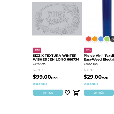
+
-62%
-51%
SIZZIX TEXTURA WINTER
Pie de Vinil Textil
WISHES JEN LONG 666734
EasyWeed Electri
4426-1615
4962-2700
$259.90
$58.97
$99.00
$29.00
MXN
MXN
Disponible
Disponible
Ver más
Ver más