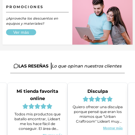
PROMOCIONES
¡¡Aprovecha los descuentos en
equipos y materiales!!
Ver más
LAS RESEÑAS
Lo que opinan nuestros clientes
Mi tienda favorita
Disculpa
online
Quiero ofrecer una disculpa
porque pensé que eran los
Todos mis productos que
mismos que "Urban
batallo encontrar, Lideart
Craftroom" Lideart muy
me los hace fácil de
amables me ayudaron a
conseguir. El área de
Mostrar más
gestionar un problema que
ventas es super amable y