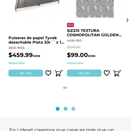
-62%
-20
SIZZIX TEXTURA
CO
COSMOPOLITAN GOLDEN
RE
Pulseras de papel Tyvek
RINGS S.PARK 666700
QU
4426-1610
441
desechable Plata 3/4´´ x 10
´´
$259.90
$18
3600-9055
$459.99
$99.00
$
MXN
MXN
Disponible
Disponible
Ag
Ver más
Ver más
Página 1
Página 2
En Lideart creemos que crear es más que un