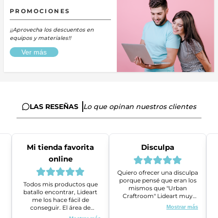
PROMOCIONES
¡¡Aprovecha los descuentos en
equipos y materiales!!
Ver más
LAS RESEÑAS
Lo que opinan nuestros clientes
Mi tienda favorita
Disculpa
online
Quiero ofrecer una disculpa
porque pensé que eran los
Todos mis productos que
mismos que "Urban
batallo encontrar, Lideart
Craftroom" Lideart muy
me los hace fácil de
amables me ayudaron a
conseguir. El área de
Mostrar más
gestionar un problema que
ventas es super amable y