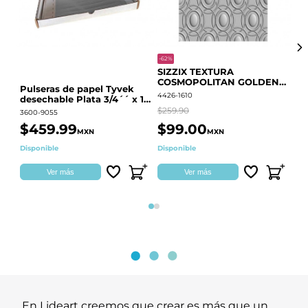
-62%
-20
SIZZIX TEXTURA
CO
COSMOPOLITAN GOLDEN
RE
Pulseras de papel Tyvek
RINGS S.PARK 666700
QU
4426-1610
441
desechable Plata 3/4´´ x 10
´´
$259.90
$18
3600-9055
$459.99
$99.00
$
MXN
MXN
Disponible
Disponible
Ag
Ver más
Ver más
Página 1
Página 2
En Lideart creemos que crear es más que un