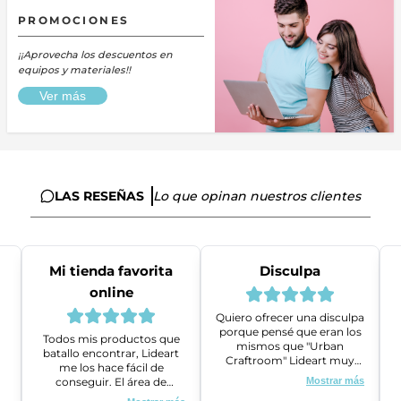
PROMOCIONES
¡¡Aprovecha los descuentos en
equipos y materiales!!
Ver más
LAS RESEÑAS
Lo que opinan nuestros clientes
Mi tienda favorita
Disculpa
online
Quiero ofrecer una disculpa
porque pensé que eran los
Todos mis productos que
mismos que "Urban
batallo encontrar, Lideart
Craftroom" Lideart muy
me los hace fácil de
amables me ayudaron a
conseguir. El área de
Mostrar más
gestionar un problema que
ventas es super amable y