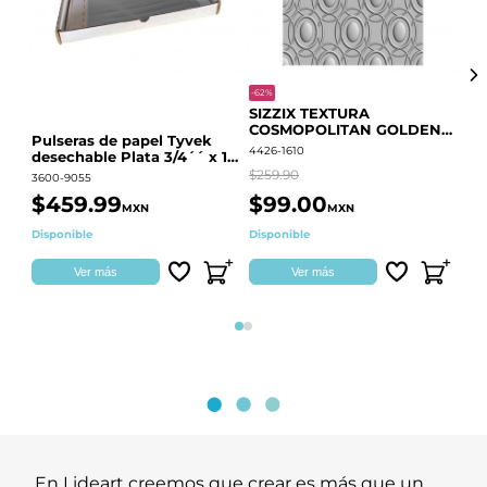
-62%
-20
SIZZIX TEXTURA
CO
COSMOPOLITAN GOLDEN
RE
Pulseras de papel Tyvek
RINGS S.PARK 666700
QU
4426-1610
441
desechable Plata 3/4´´ x 10
´´
$259.90
$18
3600-9055
$459.99
$99.00
$
MXN
MXN
Disponible
Disponible
Ag
Ver más
Ver más
Página 1
Página 2
En Lideart creemos que crear es más que un