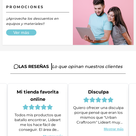
PROMOCIONES
¡¡Aprovecha los descuentos en
equipos y materiales!!
Ver más
LAS RESEÑAS
Lo que opinan nuestros clientes
Mi tienda favorita
Disculpa
online
Quiero ofrecer una disculpa
porque pensé que eran los
Todos mis productos que
mismos que "Urban
batallo encontrar, Lideart
Craftroom" Lideart muy
me los hace fácil de
amables me ayudaron a
conseguir. El área de
Mostrar más
gestionar un problema que
ventas es super amable y