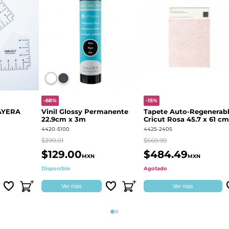
-68%
-15%
AYERA
Vinil Glossy Permanente
Tapete Auto-Regenerab
22.9cm x 3m
Cricut Rosa 45.7 x 61 cm
2004713
4420-5100
4425-2405
$399.01
$569.99
$129.00
$484.49
MXN
MXN
Disponible
Agotado
Ver más
Ver más
Página 1
Página 2