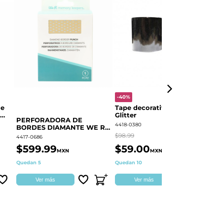
-40%
-
le
Tape decorativo Negro
P
Glitter
BORDE
PERFORADORA DE
F
4418-0380
44
BORDES DIAMANTE WE R
60000373
$98.99
$3
4417-0686
$599.99
$59.00
$
MXN
MXN
Quedan 5
Quedan 10
Di
Ver más
Ver más