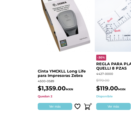
-30%
REGLA PARA PL
QUELLI 8 PZAS
Cinta YMCKLL Long Life
4427-0000
para Impresoras Zebra
$170.00
4500-0589
$1,359.00
$119.00
MXN
MXN
Quedan 2
Disponible
Ver más
Ver más