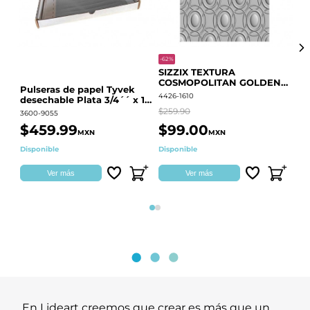
-62%
-20
SIZZIX TEXTURA
CO
COSMOPOLITAN GOLDEN
RE
Pulseras de papel Tyvek
RINGS S.PARK 666700
QU
4426-1610
441
desechable Plata 3/4´´ x 10
´´
$259.90
$18
3600-9055
$459.99
$99.00
$
MXN
MXN
Disponible
Disponible
Ag
Ver más
Ver más
Página 1
Página 2
En Lideart creemos que crear es más que un