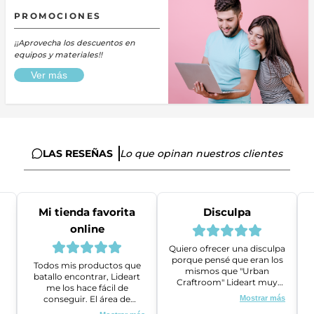
PROMOCIONES
¡¡Aprovecha los descuentos en
equipos y materiales!!
Ver más
LAS RESEÑAS
Lo que opinan nuestros clientes
Mi tienda favorita
Disculpa
online
Quiero ofrecer una disculpa
porque pensé que eran los
Todos mis productos que
mismos que "Urban
batallo encontrar, Lideart
Craftroom" Lideart muy
me los hace fácil de
amables me ayudaron a
conseguir. El área de
Mostrar más
gestionar un problema que
ventas es super amable y