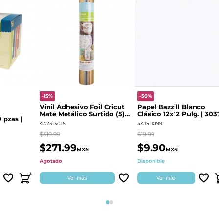
-15%
-50%
Vinil Adhesivo Foil Cricut
Papel Bazzill Blanco
Mate Metálico Surtido (5)
Clásico 12x12 Pulg. | 303
 pzas |
30.5 x 30.5 cm 2003653
4425-3015
4415-1099
$319.99
$19.99
$271.99
$9.90
MXN
MXN
Agotado
Disponible
Ver más
Ver más
Página 1
Página 2