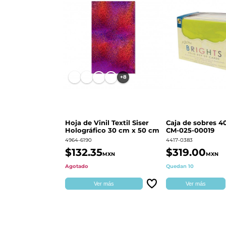
+8
Hoja de Vinil Textil Siser
Caja de sobres 40
Holográfico 30 cm x 50 cm
CM-025-00019
4964-6190
4417-0383
$132.35
$319.00
MXN
MXN
Agotado
Quedan 10
Ver más
Ver más