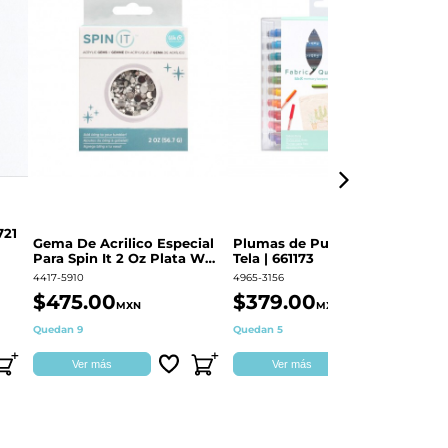
721
Gema De Acrilico Especial
Plumas de Punto Fino para
Pu
Para Spin It 2 Oz Plata WE
Tela | 661173
de
R | 34006127
´
4417-5910
4965-3156
36
$475.00
$379.00
$
MXN
MXN
Quedan 9
Quedan 5
Di
Ver más
Ver más