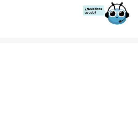
Formas de Pago
nvíos
rantías
ervicio
Reembolso