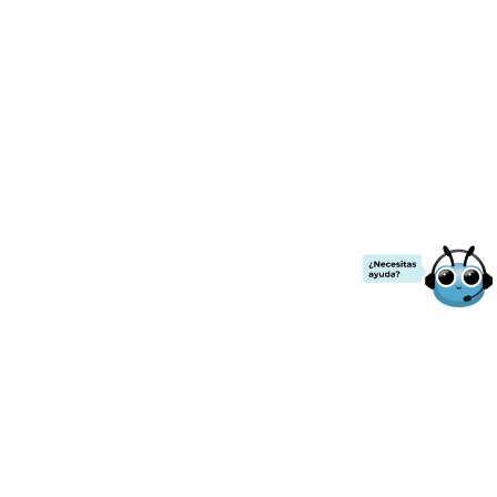
¡ENVÍO GRATIS!
.00
a partir de
$2000
de compra.
Todos los precios ya incluyen IVA
Contacto
Nuestras redes