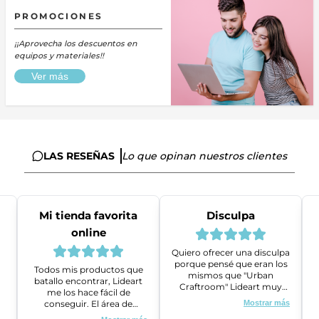
PROMOCIONES
¡¡Aprovecha los descuentos en
equipos y materiales!!
Ver más
LAS RESEÑAS
Lo que opinan nuestros clientes
Mi tienda favorita
Disculpa
online
Quiero ofrecer una disculpa
porque pensé que eran los
Todos mis productos que
mismos que "Urban
batallo encontrar, Lideart
Craftroom" Lideart muy
me los hace fácil de
amables me ayudaron a
conseguir. El área de
Mostrar más
gestionar un problema que
ventas es super amable y