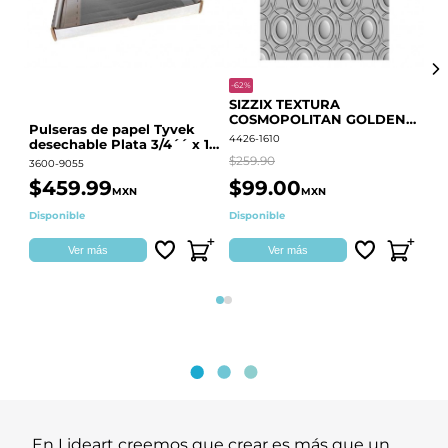
-62%
-20
SIZZIX TEXTURA
CO
COSMOPOLITAN GOLDEN
RE
Pulseras de papel Tyvek
RINGS S.PARK 666700
QU
4426-1610
441
desechable Plata 3/4´´ x 10
´´
$259.90
$18
3600-9055
$459.99
$99.00
$
MXN
MXN
Disponible
Disponible
Ag
Ver más
Ver más
Página 1
Página 2
En Lideart creemos que crear es más que un