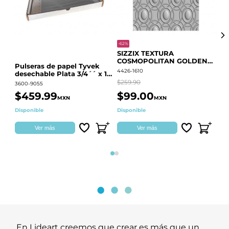
-62%
-20
SIZZIX TEXTURA
CO
COSMOPOLITAN GOLDEN
RE
Pulseras de papel Tyvek
RINGS S.PARK 666700
QU
4426-1610
441
desechable Plata 3/4´´ x 10
´´
$259.90
$18
3600-9055
$459.99
$99.00
$
MXN
MXN
Disponible
Disponible
Ag
Ver más
Ver más
Página 1
Página 2
En Lideart creemos que crear es más que un