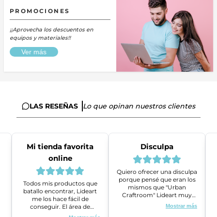
PROMOCIONES
¡¡Aprovecha los descuentos en
equipos y materiales!!
Ver más
LAS RESEÑAS
Lo que opinan nuestros clientes
Mi tienda favorita
Disculpa
online
Quiero ofrecer una disculpa
porque pensé que eran los
Todos mis productos que
mismos que "Urban
batallo encontrar, Lideart
Craftroom" Lideart muy
me los hace fácil de
amables me ayudaron a
conseguir. El área de
Mostrar más
gestionar un problema que
ventas es super amable y