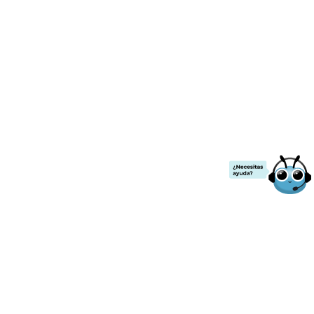
¡ENVÍO GRATIS!
.00
a partir de
$2000
de compra.
Todos los precios ya incluyen IVA
Contacto
Nuestras redes