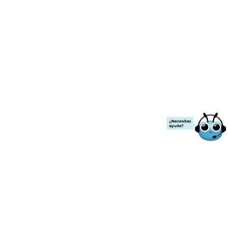
¡ENVÍO GRATIS!
.00
a partir de
$2000
de compra.
Todos los precios ya incluyen IVA
Contacto
Nuestras redes