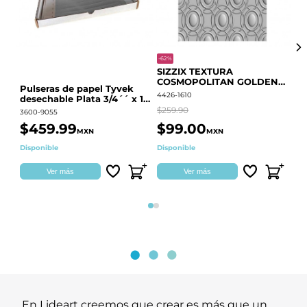
-62%
-20
SIZZIX TEXTURA
CO
COSMOPOLITAN GOLDEN
RE
Pulseras de papel Tyvek
RINGS S.PARK 666700
QU
4426-1610
441
desechable Plata 3/4´´ x 10
´´
$259.90
$18
3600-9055
$459.99
$99.00
$
MXN
MXN
Disponible
Disponible
Ag
Ver más
Ver más
Página 1
Página 2
En Lideart creemos que crear es más que un