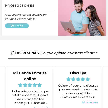
PROMOCIONES
¡¡Aprovecha los descuentos en
equipos y materiales!!
Ver más
LAS RESEÑAS
Lo que opinan nuestros clientes
Mi tienda favorita
Disculpa
online
Quiero ofrecer una disculpa
porque pensé que eran los
Todos mis productos que
mismos que "Urban
batallo encontrar, Lideart
Craftroom" Lideart muy
me los hace fácil de
amables me ayudaron a
conseguir. El área de
Mostrar más
gestionar un problema que
ventas es super amable y