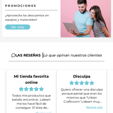
PROMOCIONES
¡¡Aprovecha los descuentos en
equipos y materiales!!
Ver más
LAS RESEÑAS
Lo que opinan nuestros clientes
Mi tienda favorita
Disculpa
online
Quiero ofrecer una disculpa
porque pensé que eran los
Todos mis productos que
mismos que "Urban
batallo encontrar, Lideart
Craftroom" Lideart muy
me los hace fácil de
amables me ayudaron a
conseguir. El área de
Mostrar más
gestionar un problema que
ventas es super amable y