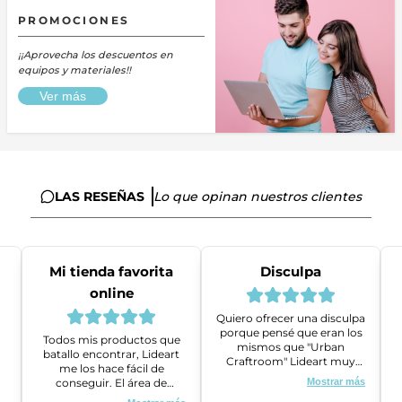
PROMOCIONES
¡¡Aprovecha los descuentos en
equipos y materiales!!
Ver más
LAS RESEÑAS
Lo que opinan nuestros clientes
Mi tienda favorita
Disculpa
online
Quiero ofrecer una disculpa
porque pensé que eran los
Todos mis productos que
mismos que "Urban
batallo encontrar, Lideart
Craftroom" Lideart muy
me los hace fácil de
amables me ayudaron a
conseguir. El área de
Mostrar más
gestionar un problema que
ventas es super amable y