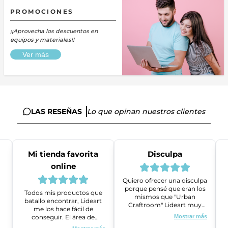
PROMOCIONES
¡¡Aprovecha los descuentos en
equipos y materiales!!
Ver más
LAS RESEÑAS
Lo que opinan nuestros clientes
Mi tienda favorita
Disculpa
online
Quiero ofrecer una disculpa
porque pensé que eran los
Todos mis productos que
mismos que "Urban
batallo encontrar, Lideart
Craftroom" Lideart muy
me los hace fácil de
amables me ayudaron a
conseguir. El área de
Mostrar más
gestionar un problema que
ventas es super amable y