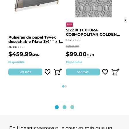
-62%
-20
SIZZIX TEXTURA
CO
COSMOPOLITAN GOLDEN
RE
Pulseras de papel Tyvek
RINGS S.PARK 666700
QU
4426-1610
441
desechable Plata 3/4´´ x 10
´´
$259.90
$18
3600-9055
$459.99
$99.00
$
MXN
MXN
Disponible
Disponible
Ag
Ver más
Ver más
Página 1
Página 2
En Lideart creemos que crear es más que un