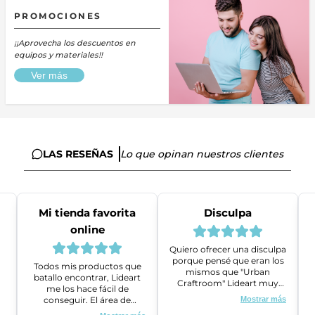
PROMOCIONES
¡¡Aprovecha los descuentos en
equipos y materiales!!
Ver más
LAS RESEÑAS
Lo que opinan nuestros clientes
Mi tienda favorita
Disculpa
online
Quiero ofrecer una disculpa
porque pensé que eran los
Todos mis productos que
mismos que "Urban
batallo encontrar, Lideart
Craftroom" Lideart muy
me los hace fácil de
amables me ayudaron a
conseguir. El área de
Mostrar más
gestionar un problema que
ventas es super amable y