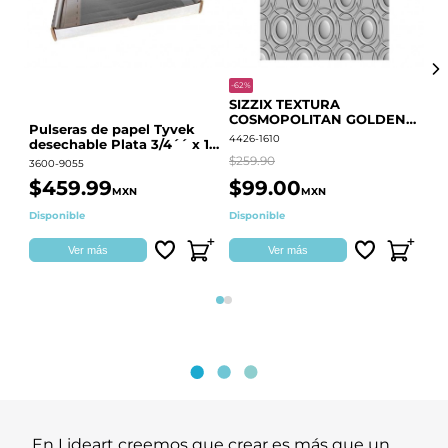
-62%
-20
SIZZIX TEXTURA
CO
COSMOPOLITAN GOLDEN
RE
Pulseras de papel Tyvek
RINGS S.PARK 666700
QU
4426-1610
441
desechable Plata 3/4´´ x 10
´´
$259.90
$18
3600-9055
$459.99
$99.00
$
MXN
MXN
Disponible
Disponible
Ag
Ver más
Ver más
Página 1
Página 2
En Lideart creemos que crear es más que un