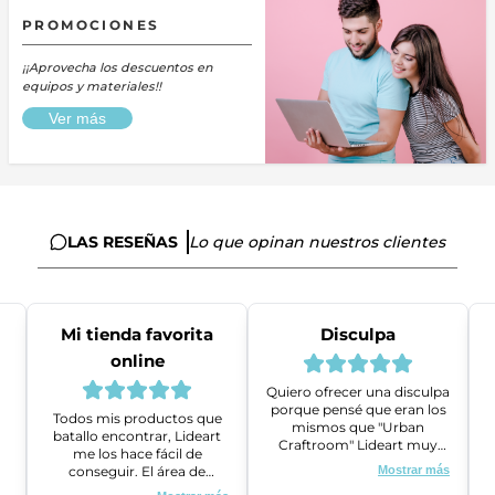
PROMOCIONES
¡¡Aprovecha los descuentos en
equipos y materiales!!
Ver más
LAS RESEÑAS
Lo que opinan nuestros clientes
Mi tienda favorita
Disculpa
online
Quiero ofrecer una disculpa
porque pensé que eran los
Todos mis productos que
mismos que "Urban
batallo encontrar, Lideart
Craftroom" Lideart muy
me los hace fácil de
amables me ayudaron a
conseguir. El área de
Mostrar más
gestionar un problema que
ventas es super amable y