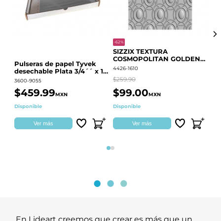
-62%
-20
SIZZIX TEXTURA
CO
COSMOPOLITAN GOLDEN
RE
Pulseras de papel Tyvek
RINGS S.PARK 666700
QU
4426-1610
441
desechable Plata 3/4´´ x 10
´´
$259.90
$18
3600-9055
$459.99
$99.00
$
MXN
MXN
Disponible
Disponible
Ag
Ver más
Ver más
Página 1
Página 2
En Lideart creemos que crear es más que un