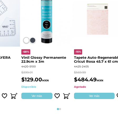
-68%
-15%
AYERA
Vinil Glossy Permanente
Tapete Auto-Regenerab
22.9cm x 3m
Cricut Rosa 45.7 x 61 cm
2004713
4420-5100
4425-2405
$399.01
$569.99
$129.00
$484.49
MXN
MXN
Disponible
Agotado
Ver más
Ver más
Página 1
Página 2