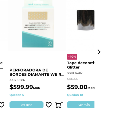
-40%
-
le
Tape decorativo Negro
P
Glitter
BORDE
PERFORADORA DE
F
4418-0380
44
BORDES DIAMANTE WE R
60000373
$98.99
$3
4417-0686
$599.99
$59.00
$
MXN
MXN
Quedan 5
Quedan 10
Di
Ver más
Ver más