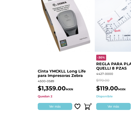
-30%
REGLA PARA PL
QUELLI 8 PZAS
Cinta YMCKLL Long Life
4427-0000
para Impresoras Zebra
$170.00
4500-0589
$1,359.00
$119.00
MXN
MXN
Quedan 2
Disponible
Ver más
Ver más