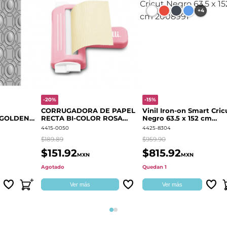
+4
-20%
-15%
CORRUGADORA DE PAPEL
Vinil Iron-on Smart Cric
 GOLDEN
RECTA BI-COLOR ROSA
Negro 63.5 x 152 cm
666700
QUELLI
2008991
4415-0050
4425-8304
$189.89
$959.90
$151.92
$815.92
MXN
MXN
Agotado
Quedan 1
Ver más
Ver más
Página 1
Página 2