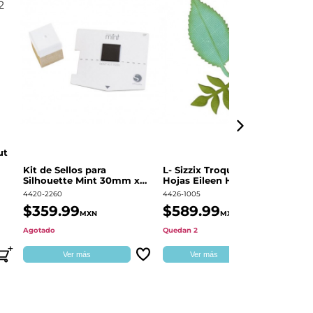
ut
Kit de Sellos para
L- Sizzix Troquel Grueso
Pl
Silhouette Mint 30mm x
Hojas Eileen Hull | 661111
Sw
60mm
4420-2260
4426-1005
49
$359.99
$589.99
$
MXN
MXN
Agotado
Quedan 2
Qu
Ver más
Ver más