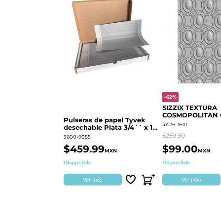
-62%
SIZZIX TEXTURA
COSMOPOLITAN
Pulseras de papel Tyvek
RINGS S.PARK 
4426-1610
desechable Plata 3/4´´ x 10
´´
$259.90
3600-9055
$459.99
$99.00
MXN
MXN
Disponible
Disponible
Ver más
Ver más